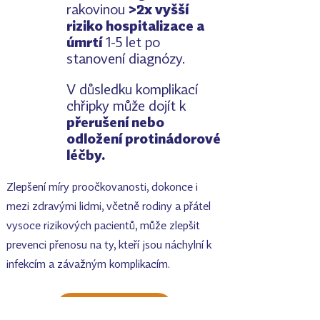
rakovinou
>2x vyšší
riziko hospitalizace a
úmrtí
1-5 let po
stanovení diagnózy.
V důsledku komplikací
chřipky může dojít k
přerušení nebo
odložení protinádorové
léčby.
Zlepšení míry proočkovanosti, dokonce i
mezi zdravými lidmi, včetně rodiny a přátel
vysoce rizikových pacientů, může zlepšit
prevenci přenosu na ty, kteří jsou náchylní k
infekcím a závažným komplikacím.
Objednat se