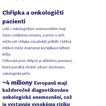
Chřipka a onkologičtí
pacienti
Lidé s onkologickým onemocněním mají
často oslabenou imunitu, a proto u nich
může mít chřipka závažnější průběh. I běžná
infekce může znamenat komplikace během
léčby.
Očkování proti chřipce je důležitou prevencí,
která pomáhá chránit zdraví i kontinuitu
onkologické péče.
~
4 miliony
Evropanů mají
každoročně diagnotikováno
onkologické onemocnění, což
je vystavuje vysokému riziku