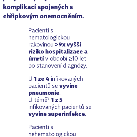
komplikací spojených s
chřipkovým onemocněním.
Pacienti s
hematologickou
rakovinou
>9x vyšší
riziko hospitalizace a
úmrtí
v období ≥10 let
po stanovení diagnózy.
U
1 ze 4
infikovaných
pacientů se
vyvine
pneumonie
.
U téměř
1 z 5
infikovaných pacientů se
vyvine superinfekce
.
Pacienti s
nehematologickou