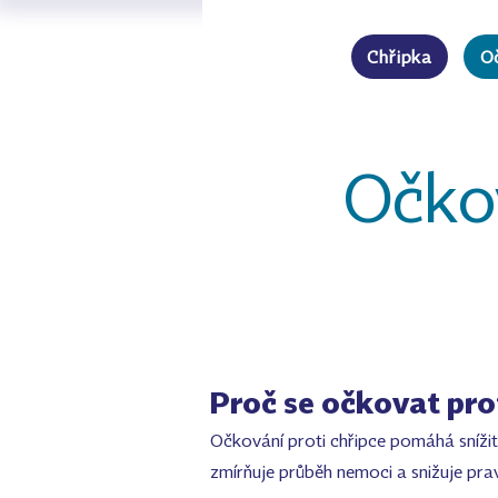
Chřipka
O
Očko
Proč se očkovat pro
Očkování proti chřipce pomáhá sníži
zmírňuje průběh nemoci a snižuje pra