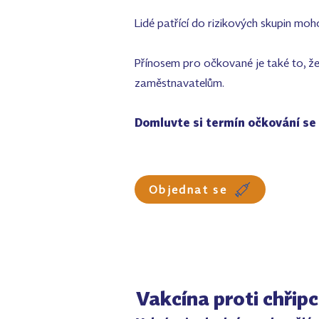
Lidé patřící do rizikových skupin mo
Přínosem pro očkované je také to, že
zaměstnavatelům.
Domluvte si termín očkování se
Objednat se
Vakcína proti chřipc