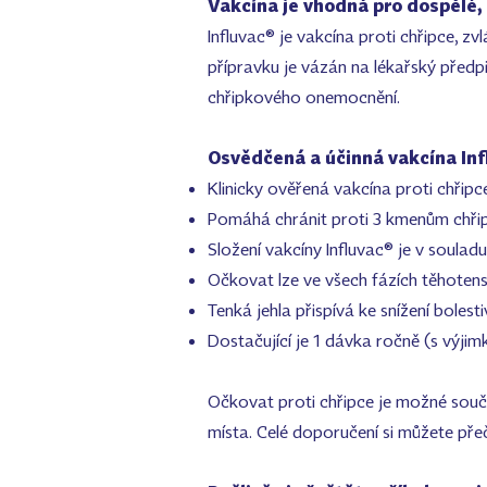
Vakcína je vhodná pro dospělé,
Influvac® je vakcína proti chřipce, z
přípravku je vázán na lékařský předpi
chřipkového onemocnění.
Osvědčená a účinná vakcína Inf
Klinicky ověřená vakcína proti chřipce
Pomáhá chránit proti 3 kmenům chřip
Složení vakcíny Influvac® je v soul
Očkovat lze ve všech fázích těhotenst
Tenká jehla přispívá ke snížení bolestiv
Dostačující je 1 dávka ročně (s výjim
Očkovat proti chřipce je možné souča
místa. Celé doporučení si můžete pře