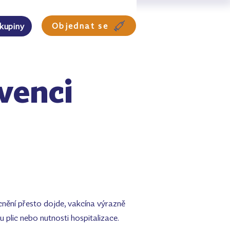
Objednat se
skupiny
evenci
nění přesto dojde, vakcína výrazně
 plic nebo nutnosti hospitalizace.