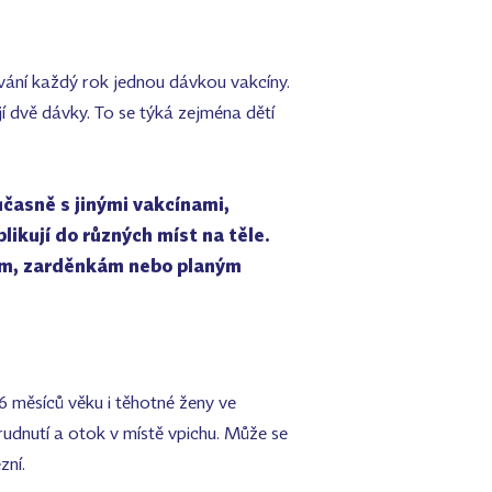
kování každý rok jednou dávkou vakcíny.
jí dvě dávky. To se týká zejména dětí
časně s jinými vakcínami,
likují do různých míst na těle.
cím, zarděnkám nebo planým
6 měsíců věku i těhotné ženy ve
rudnutí a otok v místě vpichu. Může se
ezní.