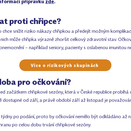
informaci přípravku
zde
.
at proti chřipce?
chce snížit riziko nákazy chřipkou a předejít možným komplikac
ch může chřipka výrazně zhoršit celkový zdravotní stav. Očkován
onemocnění – například seniory, pacienty s oslabenou imunitou n
Více o rizikových skupinách
 doba pro očkování?
řed začátkem chřipkové sezóny, která v České republice probíhá
 dostupné od září, a právě období září až listopad je považován
-2 týdny po podání, proto by očkování nemělo být odkládáno až n
hranu po celou dobu trvání chřipkové sezóny.