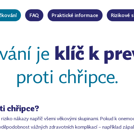
čkování
FAQ
Praktické informace
Rizikové 
vání je
klíč k pr
proti chřipce.
ti chřipce?
t riziko nákazy napříč všemi věkovými skupinami. Pokud k onemoc
vděpodobnost vážných zdravotních komplikací – například zápalu