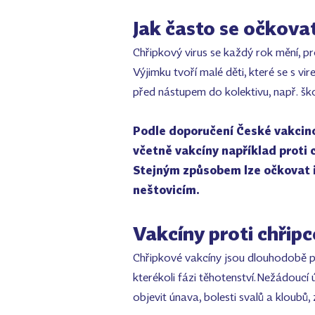
Jak často se očkova
Chřipkový virus se každý rok mění, pr
Výjimku tvoří malé děti, které se s v
před nástupem do kolektivu, např. šk
Podle doporučení České vakcino
včetně vakcíny například proti c
Stejným způsobem lze očkovat i
neštovicím.
Vakcíny proti chřipc
Chřipkové vakcíny jsou dlouhodobě po
kterékoli fázi těhotenství. Nežádoucí
objevit únava, bolesti svalů a kloubů,