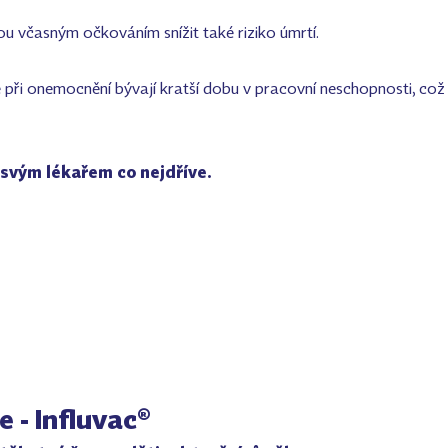
hou včasným očkováním snížit také riziko úmrtí.
 při onemocnění bývají kratší dobu v pracovní neschopnosti, což
 svým lékařem co nejdříve.
e - Influvac®