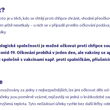
t?
oto je u těch, kdo se chtějí proti chřipce chránit, vhodné přeoč
irem ještě nesetkaly – u nich se v případě prvního očkování podáva
olky.
logické společnosti je možné očkovat proti chřipce sou
ovid-19. Očkování probíhá v jeden den, ale vakcíny se ap
 společně s vakcínami např. proti spalničkám, příušni
e
važovány za jedny z nejbezpečnějších, lze jimi očkovat děti od 
 účinky jsou poměrně vzácné, nejčastěji se jedná o krátkodobé za
 zvýšená teplota. Tyto nežádoucí účinky rychle bez další léčby od