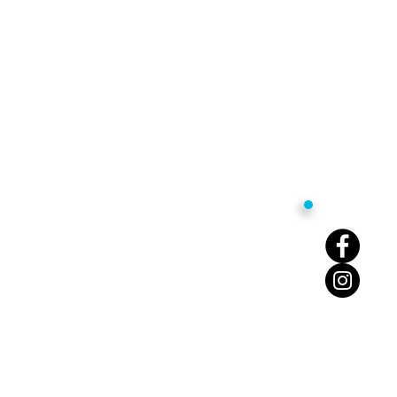
žití
Hlášení nežádoucích účinků
is. zn. C 232034.
ej je vázán na lékařský předpis. Čtěte
pyright © 2026 Viatris CZ