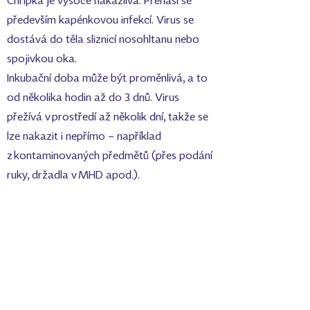
Chřipka je vysoce nakažlivá. Přenáší se
především kapénkovou infekcí. Virus se
dostává do těla sliznicí nosohltanu nebo
spojivkou oka.
Inkubační doba může být proměnlivá, a to
od několika hodin až do 3 dnů. Virus
přežívá v prostředí až několik dní, takže se
lze nakazit i nepřímo – například
z kontaminovaných předmětů (přes podání
ruky, držadla v MHD apod.).