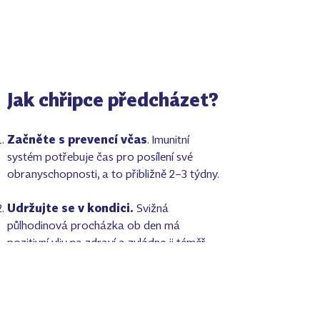
Jak chřipce předcházet?
Začněte s prevencí včas
. Imunitní
systém potřebuje čas pro posílení své
obranyschopnosti, a to přibližně 2–3 týdny.
Udržujte se v kondici.
Svižná
půlhodinová procházka ob den má
pozitivní vliv na zdraví a zvládne ji téměř
každý.
Otužujte se.
Nemusíte se hned koupat v
ledové vodě – postačí sprcha vlažnou
vodou, méně vrstev oblečení nebo spaní v