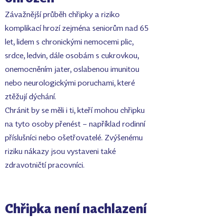
Závažnější průběh chřipky a riziko
komplikací hrozí zejména seniorům nad 65
let, lidem s chronickými nemocemi plic,
srdce, ledvin, dále osobám s cukrovkou,
onemocněním jater, oslabenou imunitou
nebo neurologickými poruchami, které
ztěžují dýchání.
Chránit by se měli i ti, kteří mohou chřipku
na tyto osoby přenést – například rodinní
příslušníci nebo ošetřovatelé. Zvýšenému
riziku nákazy jsou vystaveni také
zdravotničtí pracovníci.
Chřipka není nachlazení