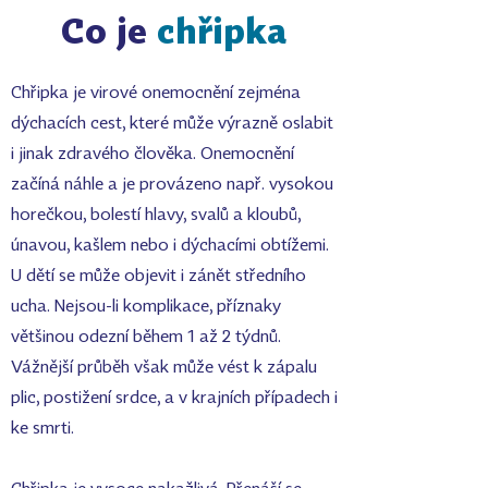
Co je
chřipka
Chřipka je
virové onemocnění
zejména
dýchacích cest, které může výrazně oslabit
i jinak zdravého člověka.
Onemocnění
začíná náhle
a je provázeno např. vysokou
horečkou, bolestí hlavy, svalů a kloubů,
únavou, kašlem nebo i dýchacími obtížemi.
U dětí se může objevit i zánět středního
ucha. Nejsou-li komplikace, příznaky
většinou odezní během 1 až 2 týdnů.
Vážnější průběh však může vést k zápalu
plic, postižení srdce, a v krajních případech i
ke smrti.