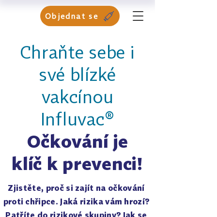
Objednat se
Chraňte sebe i
své blízké
vakcínou
Influvac®
Očkování je
klíč k prevenci!
Zjistěte, proč si zajít na očkování
proti chřipce. Jaká rizika vám hrozí?
Patříte do rizikové skupiny? Jak se